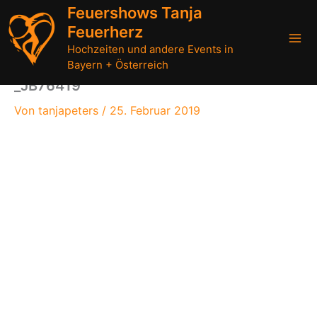
Zum
Feuershows Tanja
Inhalt
Feuerherz
springen
Hochzeiten und andere Events in
Bayern + Österreich
_JB76419
Von
tanjapeters
/
25. Februar 2019