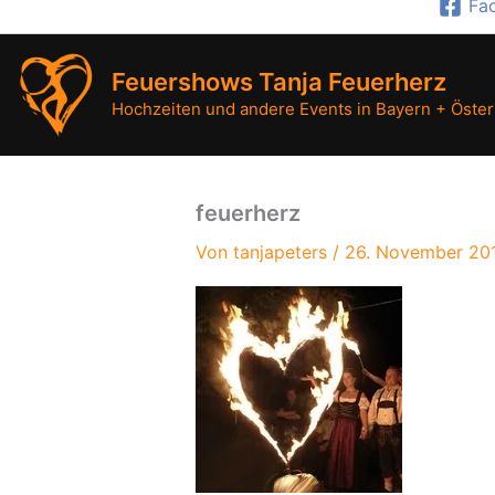
Fa
Zum
Inhalt
springen
Feuershows Tanja Feuerherz
Hochzeiten und andere Events in Bayern + Öster
feuerherz
Von
tanjapeters
/
26. November 20