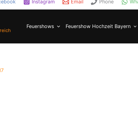
cebook
Instagram
Email
Phone
Wh
Feuershows
Feuershow Hochzeit Bayern
reich
17