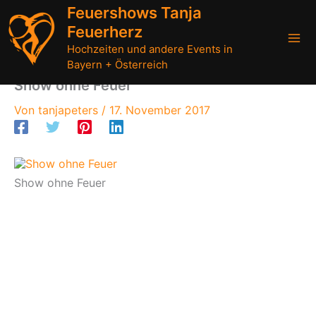
Zum
Feuershows Tanja
Inhalt
Feuerherz
springen
Hochzeiten und andere Events in
Bayern + Österreich
Show ohne Feuer
Von
tanjapeters
/
17. November 2017
Show ohne Feuer