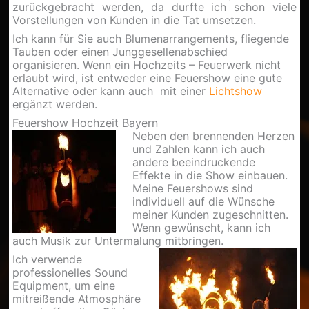
zurückgebracht werden, da durfte ich schon viele
Vorstellungen von Kunden in die Tat umsetzen.
Ich kann für Sie auch Blumenarrangements, fliegende
Tauben oder einen Junggesellenabschied
organisieren. Wenn ein Hochzeits – Feuerwerk nicht
erlaubt wird, ist entweder eine Feuershow eine gute
Alternative oder kann auch mit einer
Lichtshow
ergänzt werden.
Feuershow Hochzeit Bayern
Neben den brennenden Herzen
und Zahlen kann ich auch
andere beeindruckende
Effekte in die Show einbauen.
Meine Feuershows sind
individuell auf die Wünsche
meiner Kunden zugeschnitten.
Wenn gewünscht, kann ich
auch Musik zur Untermalung mitbringen.
Ich verwende
professionelles Sound
Equipment, um eine
mitreißende Atmosphäre