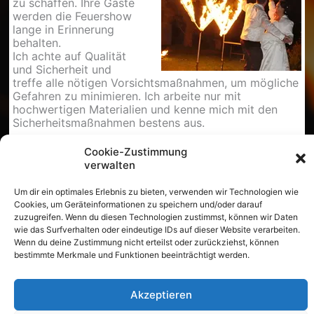
zu schaffen. Ihre Gäste
werden die Feuershow
lange in Erinnerung
behalten.
Ich achte auf Qualität
und Sicherheit und
treffe alle nötigen Vorsichtsmaßnahmen, um mögliche
Gefahren zu minimieren. Ich arbeite nur mit
hochwertigen Materialien und kenne mich mit den
Sicherheitsmaßnahmen bestens aus.
Kontaktieren Sie mich jetzt unverbindlich, um
Cookie-Zustimmung
gemeinsam Ihre Feuershow zu planen. Überzeugen
verwalten
Sie sich von meiner Kreativität und Professionalität
und erleben Sie eine unvergessliche Veranstaltung, die
Um dir ein optimales Erlebnis zu bieten, verwenden wir Technologien wie
Ihre Gäste begeistert. Ich stehe Ihnen gerne mit
Cookies, um Geräteinformationen zu speichern und/oder darauf
meiner Fachkenntnis zur Seite, um Ihre Feier zu einem
zuzugreifen. Wenn du diesen Technologien zustimmst, können wir Daten
einzigartigen Erlebnis zu machen.
wie das Surfverhalten oder eindeutige IDs auf dieser Website verarbeiten.
Wenn du deine Zustimmung nicht erteilst oder zurückziehst, können
bestimmte Merkmale und Funktionen beeinträchtigt werden.
Akzeptieren