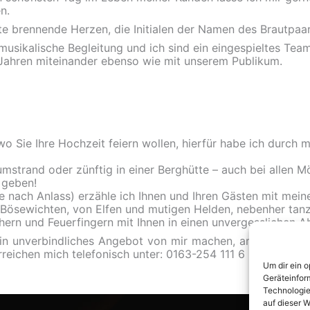
en.
ete brennende Herzen, die Initialen der Namen des Brautpaar
musikalische Begleitung und ich sind ein eingespieltes Team
 Jahren miteinander ebenso wie mit unserem Publikum.
o Sie Ihre Hochzeit feiern wollen, hierfür habe ich durch m
strand oder zünftig in einer Berghütte – auch bei allen 
s geben!
e nach Anlass) erzähle ich Ihnen und Ihren Gästen mit mei
Bösewichten, von Elfen und mutigen Helden, nebenher tanz
hern und Feuerfingern mit Ihnen in einen unvergesslichen A
ein unverbindliches Angebot von mir machen, am besten d
erreichen mich telefonisch unter: 0163-254 111 6 und per
ema
Um dir ein 
Geräteinfor
Technologie
auf dieser W