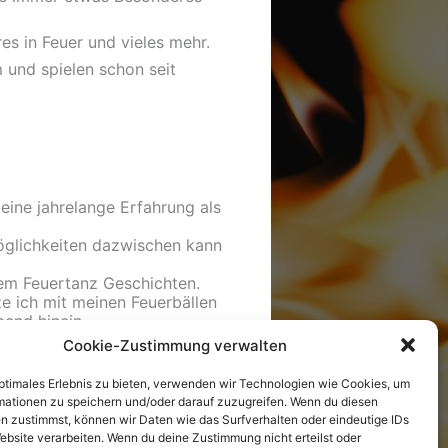
es in Feuer und vieles mehr.
 und spielen schon seit
eine jahrelange Erfahrung als
Möglichkeiten dazwischen kann
nem Feuertanz Geschichten.
e ich mit meinen Feuerbällen
bend hinein.
Cookie-Zustimmung verwalten
ie Anfrage mit Datum und Ort
il
.
optimales Erlebnis zu bieten, verwenden wir Technologien wie Cookies, um
mationen zu speichern und/oder darauf zuzugreifen. Wenn du diesen
n zustimmst, können wir Daten wie das Surfverhalten oder eindeutige IDs
ebsite verarbeiten. Wenn du deine Zustimmung nicht erteilst oder