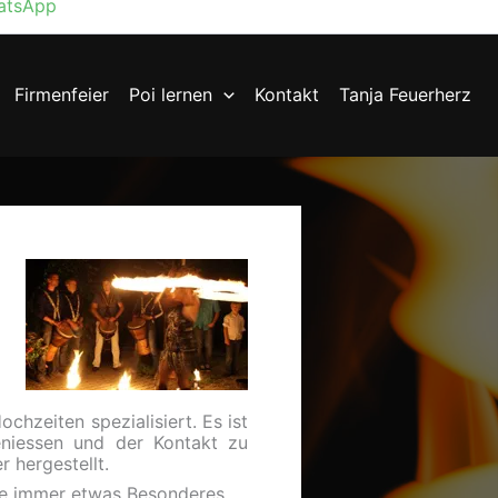
atsApp
Firmenfeier
Poi lernen
Kontakt
Tanja Feuerherz
hzeiten spezialisiert. Es ist
eniessen und der Kontakt zu
hergestellt.
ne immer etwas Besonderes