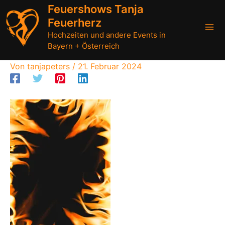
Zum
Feuershows Tanja
Inhalt
Feuerherz
springen
Hochzeiten und andere Events in
Bayern + Österreich
Von
tanjapeters
/
21. Februar 2024