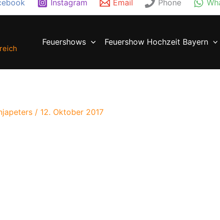
cebook
Instagram
Email
Phone
Wh
Feuershows
Feuershow Hochzeit Bayern
reich
njapeters
/
12. Oktober 2017