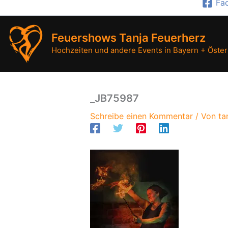
Fa
Zum
Inhalt
springen
Feuershows Tanja Feuerherz
Hochzeiten und andere Events in Bayern + Öster
_JB75987
Schreibe einen Kommentar
/ Von
ta