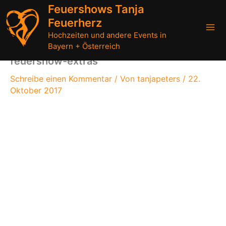
Zum
Feuershows Tanja
Inhalt
Feuerherz
springen
Hochzeiten und andere Events in
Bayern + Österreich
feuershow-extras
Schreibe einen Kommentar
/ Von
tanjapeters
/
22.
Oktober 2017